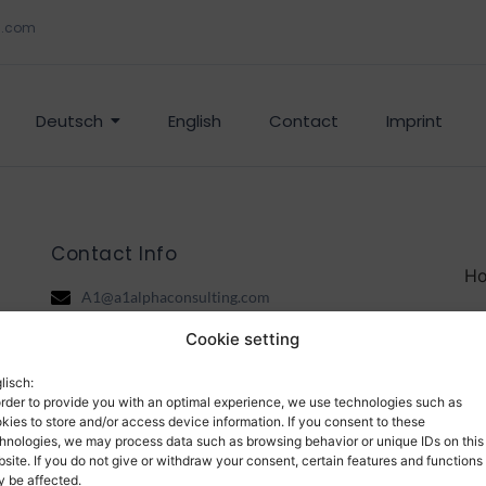
g.com
Deutsch
English
Contact
Imprint
Contact Info
H
A1@a1alphaconsulting.com
(0049 178 5511980)
C
Cookie setting
Novavägen 2, 28143 Hässleholm
lisch:
order to provide you with an optimal experience, we use technologies such as
kies to store and/or access device information. If you consent to these
hnologies, we may process data such as browsing behavior or unique IDs on this
site. If you do not give or withdraw your consent, certain features and functions
© 2026 A1 Alpha Consulting AB
 be affected.