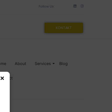
Follow Us:
KONTAKT
ome
About
Services
Blog
ontact