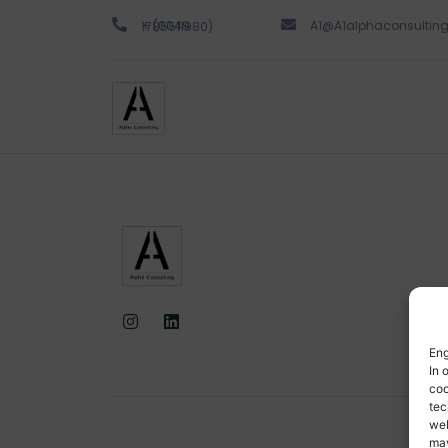
A1@A1alphaconsultin
+ (0049 1785511980)
Eng
In 
coo
tec
web
may