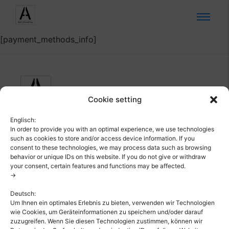
[payment_methods_info]
Cookie setting
Englisch:
In order to provide you with an optimal experience, we use technologies
such as cookies to store and/or access device information. If you
consent to these technologies, we may process data such as browsing
behavior or unique IDs on this website. If you do not give or withdraw
Contact Info
your consent, certain features and functions may be affected.
->
A1@a1alphaconsulting.com
Deutsch:
(0049 178 5511980)
Um Ihnen ein optimales Erlebnis zu bieten, verwenden wir Technologien
wie Cookies, um Geräteinformationen zu speichern und/oder darauf
Novavägen 2, 28143
zuzugreifen. Wenn Sie diesen Technologien zustimmen, können wir
Hässleholm