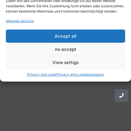
Daten wie das Surfverhalten oder eindeutige IDs auf dieser Website
verarbeiten. Wenn Sie Ihre Zustimmung nicht erteilen oder zurückziehen,
können bestimmte Merkmale und Funktionen beeinträchtigt werden.
Manage services
Accept all
no accept
© 2026 A1 Alpha Consulting AB
View settigs
Privacy and Legal
Privacy and Legal
Impressum